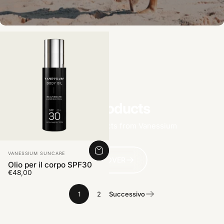
All products
Find more products from Vanessium
Fornitore:
VANESSIUM SUNCARE
DISCOVER
Olio per il corpo SPF30
€48,00
1
2
Successivo