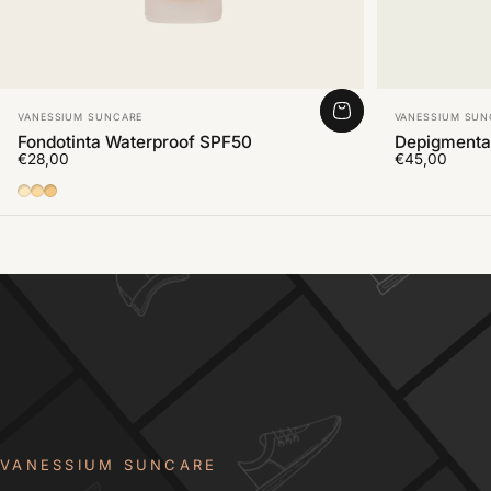
Fornitore:
Fornitore:
VANESSIUM SUNCARE
VANESSIUM SUN
Fondotinta Waterproof SPF50
Depigmenta
€28,00
€45,00
01
02
03
VANESSIUM SUNCARE