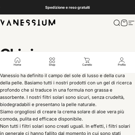
Vai direttamente ai contenuti
Metti in pausa presentazione
Spedizione e reso gratuiti
Vanessium Suncare
Cerca
Carre
N
Chi
siamo
Home
Shop
Carrello
Profilo
Vanessio ha definito il campo del sole di lusso e della cura
della pelle. Basiamo tutti i nostri prodotti con un gel di ricerca
profondo che si traduce in una formula non grassa e
assorbente. I nostri filtri solari sono sicuri, senza crudeltà,
biodegradabili e presentano la pelle naturale.
Siamo orgogliosi di creare la crema solare di aloe vera più
comoda, pulita ed efficace disponibile.
Non tutti i filtri solari sono creati uguali. In effetti, i filtri solari
in generale ci hanno fallito dal momento in cui sono stati