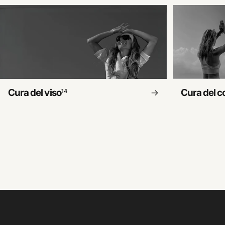
Cura del viso
Cura del c
14