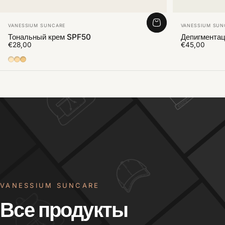
Vendor:
Vendor:
VANESSIUM SUNCARE
VANESSIUM SUN
Тональный крем SPF50
Депигмента
€28,00
€45,00
01
02
03
VANESSIUM SUNCARE
Все
продукты