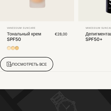
Vendor:
Vendor:
VANESSIUM SUNCARE
VANESSIUM SUNCA
Тональный крем
Депигмента
€28,00
SPF50
SPF50+
01
02
03
ПОСМОТРЕТЬ ВСЕ