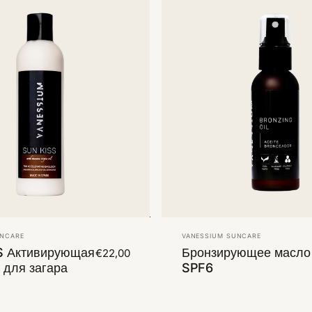
Vendor:
UNCARE
VANESSIUM SUNCARE
S Активирующая
Бронзирующее масло
€22,00
 для загара
SPF6