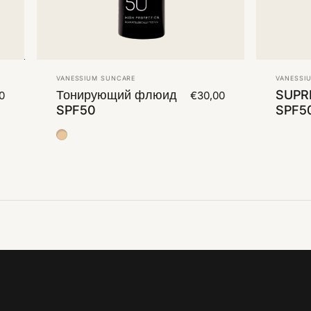
Vendor:
Vendor
VANESSIUM SUNCARE
VANESSI
Тонирующий флюид
SUPR
0
€30,00
SPF50
SPF5
Color Medium 2