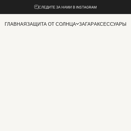
Pause slideshow
СЛЕДИТЕ ЗА НАМИ В INSTAGRAM
ГЛАВНАЯ
ЗАЩИТА ОТ СОЛНЦА
ЗАГАР
АКСЕССУАРЫ
ГЛАВНАЯ
ЗАЩИТА ОТ СОЛНЦА
ЗАГАР
АКСЕССУАРЫ