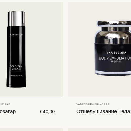
Vendor:
UNCARE
VANESSIUM SUNCARE
озагар
Отшелушивание Тела
€40,00