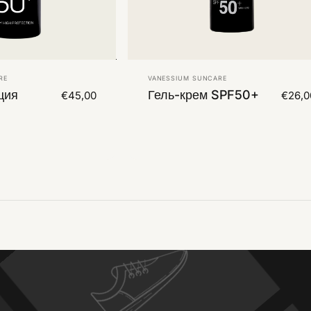
Vendor:
RE
VANESSIUM SUNCARE
ция
Гель-крем SPF50+
€45,00
€26,0