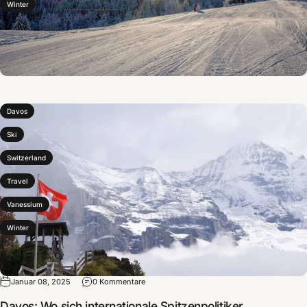
Winter
Davos
Ski
Switzerland
Travel
Vanessium
Winter
Januar 08, 2025
0 Kommentare
Davos: Wo sich internationale Spitzenpolitiker