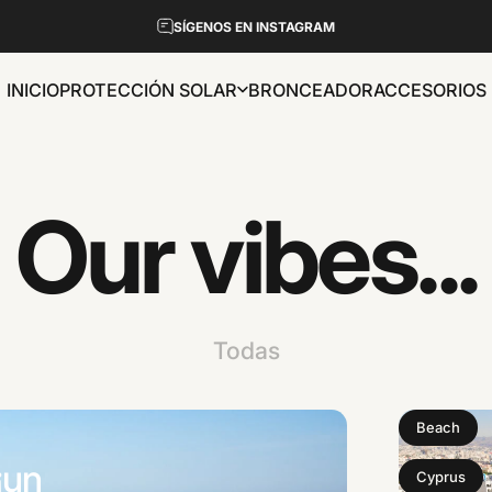
diapositivas pausa
SÍGENOS EN INSTAGRAM
INICIO
PROTECCIÓN SOLAR
BRONCEADOR
ACCESORIOS
INICIO
PROTECCIÓN SOLAR
BRONCEADOR
ACCESORIOS
Our
vibes...
Todas
Beach
¡un
Cyprus