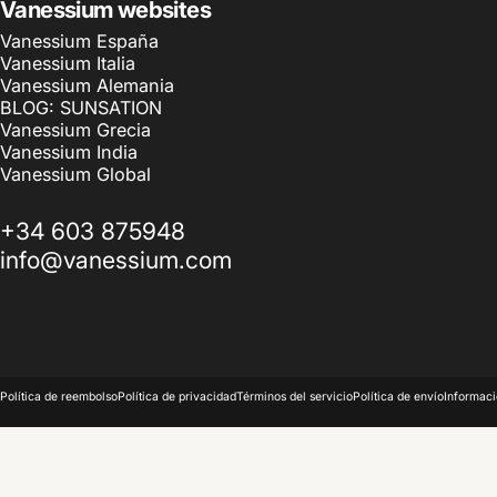
Vanessium websites
Vanessium España
Vanessium Italia
Vanessium Alemania
BLOG: SUNSATION
Vanessium Grecia
Vanessium India
Vanessium Global
+34 603 875948
info@vanessium.com
© 2026 Vanessium Suncare.
Tecnología de Shopify
Política de reembolso
Política de privacidad
Términos del servicio
Política de envío
Informaci