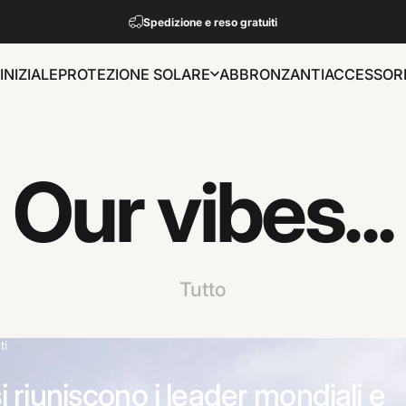
Metti in pausa presentazione
Spedizione e reso gratuiti
INIZIALE
PROTEZIONE SOLARE
ABBRONZANTI
ACCESSOR
INIZIALE
PROTEZIONE SOLARE
ABBRONZANTI
ACCESSORI
Our
vibes...
Tutto
ti
 riuniscono i leader mondiali e