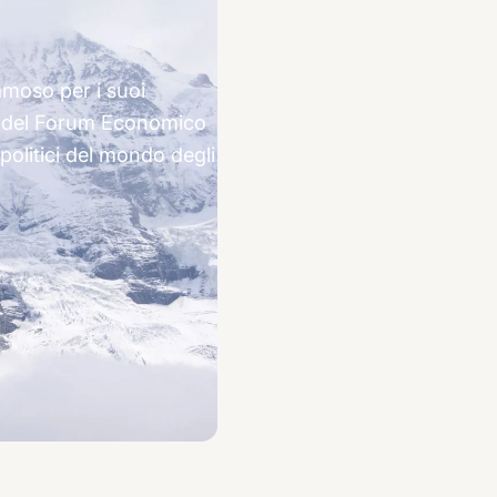
famoso per i suoi
mo del Forum Economico
 politici del mondo degli