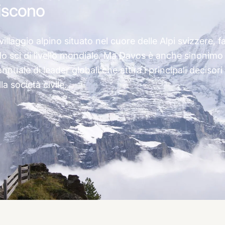
oiscono
llaggio alpino situato nel cuore delle Alpi svizzere, 
lo sci di livello mondiale. Ma Davos è anche sinoni
nuale di leader globali che attira i principali decisori
la società civile.