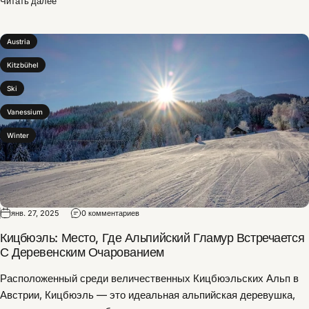
Читать далее
Austria
Kitzbühel
Ski
Vanessium
Winter
янв. 27, 2025
0 комментариев
Кицбюэль: Место, Где Альпийский Гламур Встречается
С Деревенским Очарованием
Расположенный среди величественных Кицбюэльских Альп в
Австрии, Кицбюэль — это идеальная альпийская деревушка,