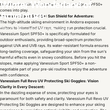
Winter
Wonderland
of
threat to your skin. This is where Vanessium Sport SPF50+
comes into play.
Adventure
Vanessium Sport SPF50+: Sun Shield for Adventure:
The high-altitude skiing environment in Andorra exposes
visitors to intensified UV rays, making sun protection crucial.
дек. 16, 2023
автор:
Vanessium Suncare
Vanessium Sport SPF50+ is specifically formulated for
outdoor enthusiasts, providing broad-spectrum protection
against UVA and UVB rays. Its water-resistant formula ensures
long-lasting coverage, safeguarding your skin from the sun's
harmful effects even in snowy conditions. Before you hit the
slopes, make applying Vanessium Sport SPF50+ a non-
negotiable part of your pre-ski routine to enjoy the adventure
with confidence.
Vanessium Full Revo UV Protecting Ski Goggles: Vision
Clarity in Every Descent:
In the dazzling expanse of snow, protecting your eyes is
paramount for both safety and clarity. Vanessium Full Revo UV
Protecting Ski Goggles are designed to enhance your skiing