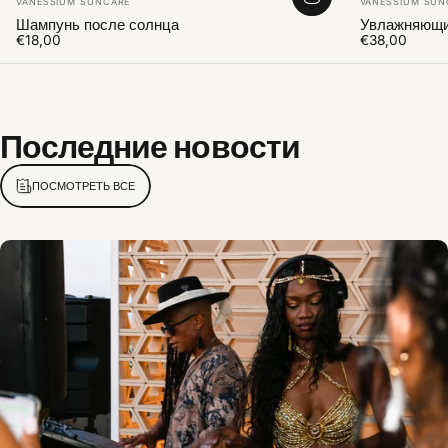
VANESSIUM SUNCARE
VANESSIUM SUN
Шампунь после солнца
Увлажняющий
€18,00
€38,00
Последние
новости
ПОСМОТРЕТЬ ВСЕ