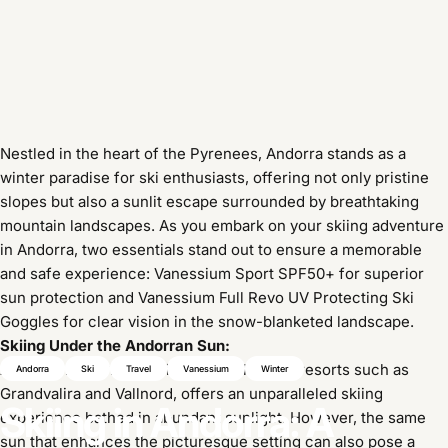
Nestled in the heart of the Pyrenees, Andorra stands as a
winter paradise for ski enthusiasts, offering not only pristine
slopes but also a sunlit escape surrounded by breathtaking
mountain landscapes. As you embark on your skiing adventure
in Andorra, two essentials stand out to ensure a memorable
and safe experience: Vanessium Sport SPF50+ for superior
sun protection and Vanessium Full Revo UV Protecting Ski
Goggles for clear vision in the snow-blanketed landscape.
Skiing Under the Andorran Sun:
Andorra, renowned for its world-class ski resorts such as
Andorra
Ski
Travel
Vanessium
Winter
Grandvalira and Vallnord, offers an unparalleled skiing
Skiing
in
Andorra:
A
experience bathed in abundant sunlight. However, the same
sun that enhances the picturesque setting can also pose a