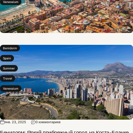
Vanessium
Benidorm
Spain
Summer
Travel
Vanessium
янв. 23, 2025
0 комментариев
Бенидорм: Яркий прибрежный город на Коста-Бланке