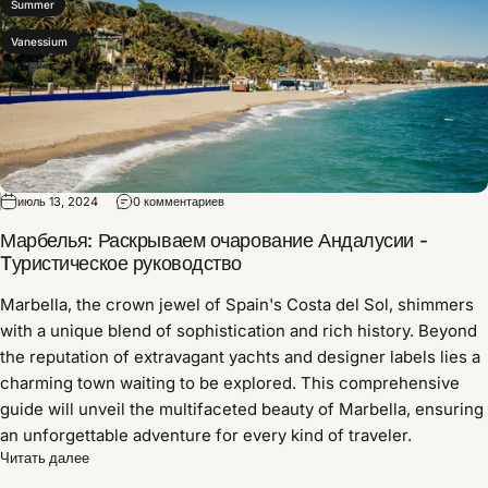
Summer
Vanessium
июль 13, 2024
0 комментариев
Марбелья: Раскрываем очарование Андалусии -
Tуристическое руководство
Marbella,
the crown jewel of Spain's Costa del Sol,
shimmers
with a unique blend of sophistication and rich history.
Beyond
the reputation of extravagant yachts and designer labels lies a
charming town waiting to be explored.
This comprehensive
guide will unveil the multifaceted beauty of Marbella,
ensuring
an unforgettable adventure for every kind of traveler.
Читать далее