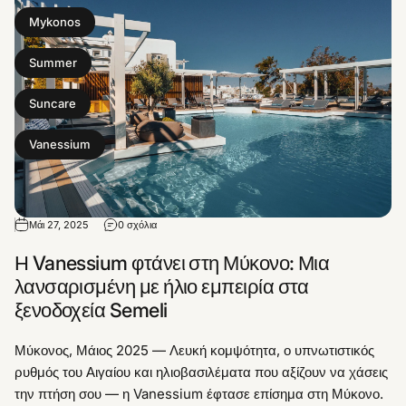
Mykonos
Summer
Suncare
Vanessium
Μάι 27, 2025
0 σχόλια
Η Vanessium φτάνει στη Μύκονο: Μια
λανσαρισμένη με ήλιο εμπειρία στα
ξενοδοχεία Semeli
Μύκονος, Μάιος 2025 — Λευκή κομψότητα, ο υπνωτιστικός
ρυθμός του Αιγαίου και ηλιοβασιλέματα που αξίζουν να χάσεις
την πτήση σου — η Vanessium έφτασε επίσημα στη Μύκονο.