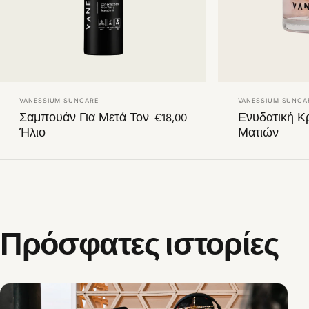
Πωλητής:
Πωλητής:
VANESSIUM SUNCARE
VANESSIUM SUNCA
Σαμπουάν Για Μετά Τον
Ενυδατική Κ
€18,00
Ήλιο
Ματιών
Πρόσφατες
ιστορίες