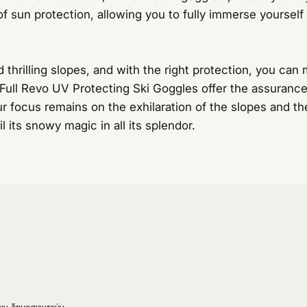
 sun protection, allowing you to fully immerse yourself in
thrilling slopes, and with the right protection, you can
ll Revo UV Protecting Ski Goggles offer the assurance 
 focus remains on the exhilaration of the slopes and th
l its snowy magic in all its splendor.
legram
ο στο WhatsApp
ήση μέσω email
ιν δημοσιευτούν.