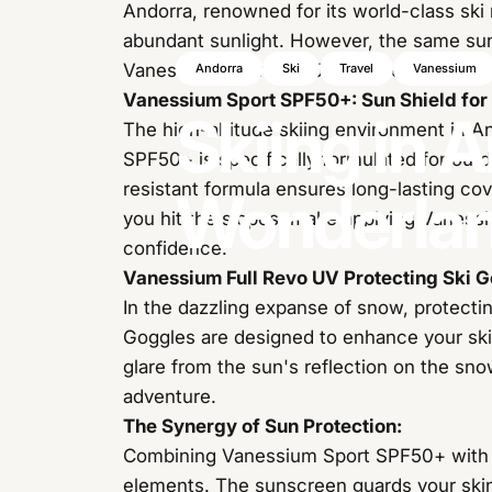
Andorra, renowned for its world-class ski 
abundant sunlight. However, the same sun 
Vanessium Sport SPF50+ comes into play
Andorra
Ski
Travel
Vanessium
Vanessium Sport SPF50+: Sun Shield for
Skiing
in
A
The high-altitude skiing environment in A
SPF50+ is specifically formulated for out
resistant formula ensures long-lasting co
Wonderla
you hit the slopes, make applying Vanessi
confidence.
Vanessium Full Revo UV Protecting Ski Go
In the dazzling expanse of snow, protecti
Goggles are designed to enhance your skii
glare from the sun's reflection on the sn
adventure.
The Synergy of Sun Protection:
Combining Vanessium Sport SPF50+ with V
elements. The sunscreen guards your skin 