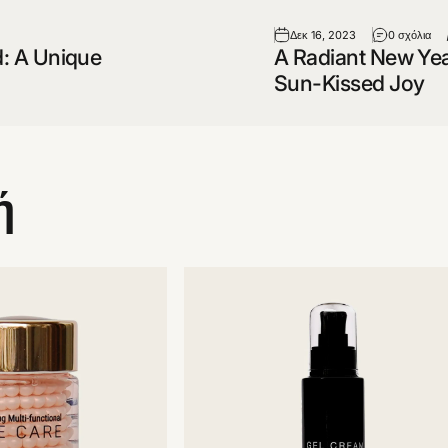
Δεκ 16, 2023
0 σχόλια
: A Unique
A Radiant New Year
Sun-Kissed Joy
ή