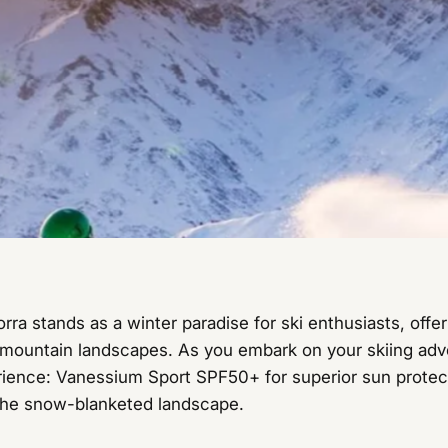
ra stands as a winter paradise for ski enthusiasts, offer
 mountain landscapes. As you embark on your skiing adve
rience: Vanessium Sport SPF50+ for superior sun prote
n the snow-blanketed landscape.