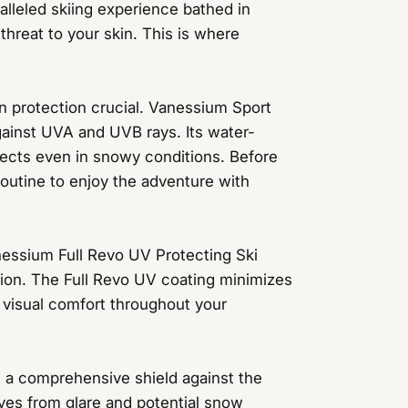
alleled skiing experience bathed in
hreat to your skin. This is where
un protection crucial. Vanessium Sport
gainst UVA and UVB rays. Its water-
fects even in snowy conditions. Before
outine to enjoy the adventure with
anessium Full Revo UV Protecting Ski
tion. The Full Revo UV coating minimizes
g visual comfort throughout your
a comprehensive shield against the
yes from glare and potential snow