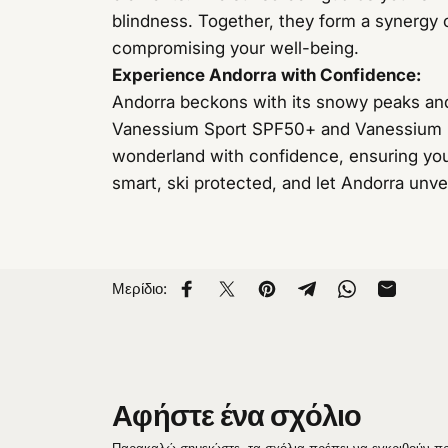
blindness. Together, they form a synergy of
compromising your well-being.
Experience Andorra with Confidence:
Andorra beckons with its snowy peaks and 
Vanessium Sport SPF50+ and Vanessium Fu
wonderland with confidence, ensuring your
smart, ski protected, and let Andorra unvei
Μερίδιο:
Μοιραστείτε το στο Facebook
Κοινοποίηση στο X
Καρφίτσωμα στο Pinterest
Κοινή χρήση στο Te
Μοιραστείτε τ
Κοινή χρ
Αφήστε ένα σχόλιο
Παρακαλώ σημειώστε, τα σχόλια πρέπει να εγκριθούν πρ