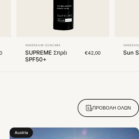
Πωλητής:
Πωλητή
VANESSIUM SUNCARE
VANESSI
SUPREME Σπρέι
Sun S
0
€42,00
SPF50+
ΠΡΟΒΟΛΉ ΌΛΩΝ
Austria