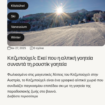
Kitzbühel
Ski
Vanessium
Winter
Ιαν 27, 2025
0 σχόλια
Κιτζμπούχελ: Εκεί που η αλπική γοητεία
συναντά τη ρουστίκ γοητεία
Φωλιασμένο στις μαγευτικές Άλπεις του Κιτζμπούχελ στην
Αυστρία, το Κιτζμπούχελ είναι ένα γραφικό αλπικό χωριό που
συνδυάζει παγκοσμίου επιπέδου σκι με τη γοητεία της
παραδοσιακής ζωής στο βουνό.
Διαβάστε περισσότερα