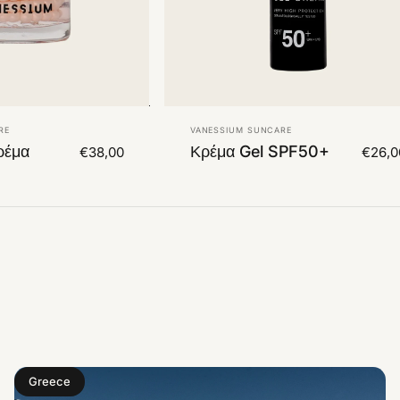
Πωλητής:
RE
VANESSIUM SUNCARE
ρέμα
Κρέμα Gel SPF50+
€38,00
€26,0
Greece