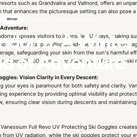
resorts such as Grandvalira and Vallnord, offers an unpar
that enhances the picturesque setting can also pose a t
.
Δεκ 16, 2023
με
Vanessium Suncare
Winter
 Adventure:
ndorra:
A
Winter
ndorra exposes visitors to intensified UV rays, making s
door enthusiasts, providing broad-spectrum protection a
verage, safeguarding your skin from the sun's harmful ef
nd
of
Adventure
um Sport SPF50+ a non-negotiable part of your pre-ski r
ggles: Vision Clarity in Every Descent:
ng your eyes is paramount for both safety and clarity. V
ng experience by providing optimal visibility and protec
ow, ensuring clear vision during descents and maintainin
anessium Full Revo UV Protecting Ski Goggles creates 
from UV radiation, while the ski goggles protect your e