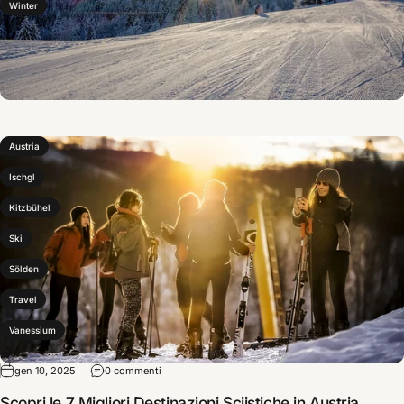
Winter
Austria
Ischgl
Kitzbühel
Ski
Sölden
Travel
Vanessium
gen 10, 2025
0 commenti
Scopri le 7 Migliori Destinazioni Sciistiche in Austria