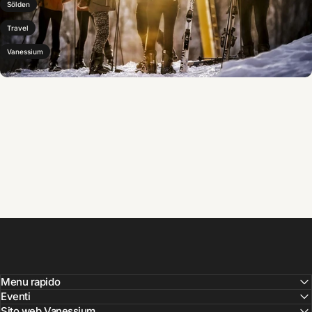
Sölden
Travel
Vanessium
Menu rapido
Eventi
Sito web Vanessium